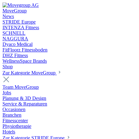
MoveGroup
News
STRIDE Europe
INTENZA Fitness
SCHNELL
NAGGURA
Dyaco Medical
FitFloorz Fitnessboden
DHZ Fitness
WellnessSpace Brands
Shop
Zur Kategorie MoveGroup
Team MoveGroup
Jobs
Planung & 3D Design
Service & Reparaturen
Occasionen
Branchen
Fitnesscenter
Physiotherapie
Hotels
Zur Kategorie STRIDE Europe