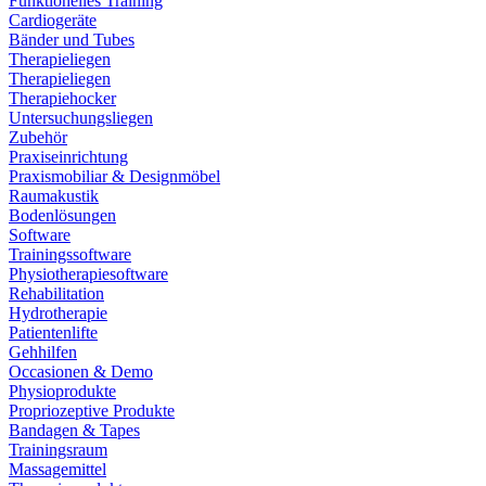
Funktionelles Training
Cardiogeräte
Bänder und Tubes
Therapieliegen
Therapieliegen
Therapiehocker
Untersuchungsliegen
Zubehör
Praxiseinrichtung
Praxismobiliar & Designmöbel
Raumakustik
Bodenlösungen
Software
Trainingssoftware
Physiotherapiesoftware
Rehabilitation
Hydrotherapie
Patientenlifte
Gehhilfen
Occasionen & Demo
Physioprodukte
Propriozeptive Produkte
Bandagen & Tapes
Trainingsraum
Massagemittel