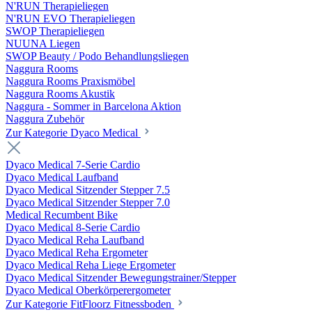
N'RUN Therapieliegen
N'RUN EVO Therapieliegen
SWOP Therapieliegen
NUUNA Liegen
SWOP Beauty / Podo Behandlungsliegen
Naggura Rooms
Naggura Rooms Praxismöbel
Naggura Rooms Akustik
Naggura - Sommer in Barcelona Aktion
Naggura Zubehör
Zur Kategorie Dyaco Medical
Dyaco Medical 7-Serie Cardio
Dyaco Medical Laufband
Dyaco Medical Sitzender Stepper 7.5
Dyaco Medical Sitzender Stepper 7.0
Medical Recumbent Bike
Dyaco Medical 8-Serie Cardio
Dyaco Medical Reha Laufband
Dyaco Medical Reha Ergometer
Dyaco Medical Reha Liege Ergometer
Dyaco Medical Sitzender Bewegungstrainer/Stepper
Dyaco Medical Oberkörperergometer
Zur Kategorie FitFloorz Fitnessboden